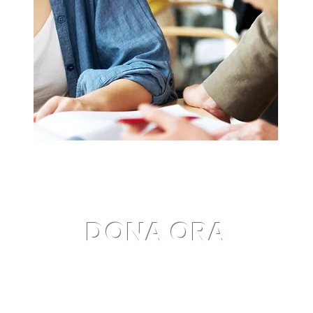
DONA ORA
anzianiacasapropria.padova@gmail.com
©2023 by Anziani a casa propria. Creato con Wix.com