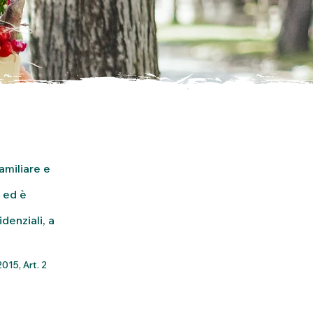
amiliare e
a ed è
denziali, a
015, Art. 2